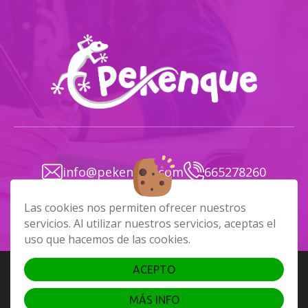
info@pekenque.com
665278260
Avenida José Mesa y López, N.º 81, local 20
Las cookies nos permiten ofrecer nuestros
servicios. Al utilizar nuestros servicios, aceptas el
uso que hacemos de las cookies.
ACEPTO
Copyright 2025 - Pekenque. Todos los derechos reservados
Cookies
|
Aviso Legal
|
Política de Privacidad
MÁS INFO
Página realizada por
Web Las Palmas